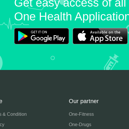
Get easy access of all
One Health Applicatio
e
Our partner
s & Condition
One-Fitness
cy
One-Drugs