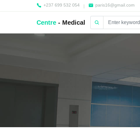
+237 699 532 054
paris16@gmail.com
|
Centre
- Medical